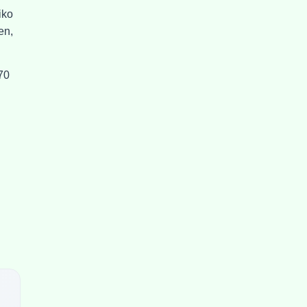
iko
en,
70