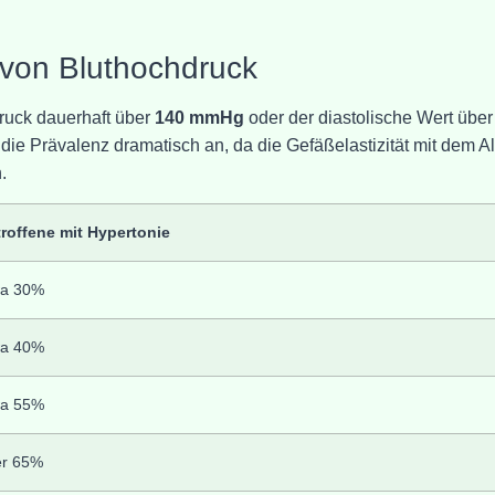
n von Bluthochdruck
druck dauerhaft über
140 mmHg
oder der diastolische Wert übe
die Prävalenz dramatisch an, da die Gefäßelastizität mit dem Al
.
roffene mit Hypertonie
wa 30%
wa 40%
wa 55%
er 65%