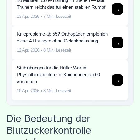
10 Minuten Core-Training im Stehen — laut
Trainern reicht das für einen stabilen Rumpf
→
13 Apr. 2026
• 7 Min. Lesezeit
Knieprobleme ab 55? Orthopäden empfehlen
diese 4 Übungen ohne Gelenkbelastung
→
12 Apr. 2026
• 8 Min. Lesezeit
Stuhlübungen für die Hüfte: Warum
Physiotherapeuten sie Kniebeugen ab 60
→
vorziehen
10 Apr. 2026
• 8 Min. Lesezeit
Die Bedeutung der
Blutzuckerkontrolle