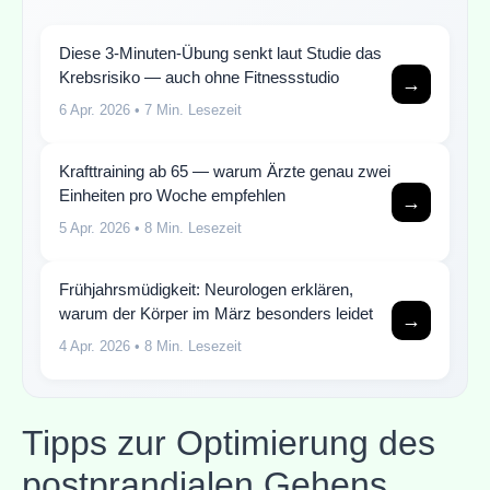
Diese 3-Minuten-Übung senkt laut Studie das
Krebsrisiko — auch ohne Fitnessstudio
→
6 Apr. 2026
• 7 Min. Lesezeit
Krafttraining ab 65 — warum Ärzte genau zwei
Einheiten pro Woche empfehlen
→
5 Apr. 2026
• 8 Min. Lesezeit
Frühjahrsmüdigkeit: Neurologen erklären,
warum der Körper im März besonders leidet
→
4 Apr. 2026
• 8 Min. Lesezeit
Tipps zur Optimierung des
postprandialen Gehens