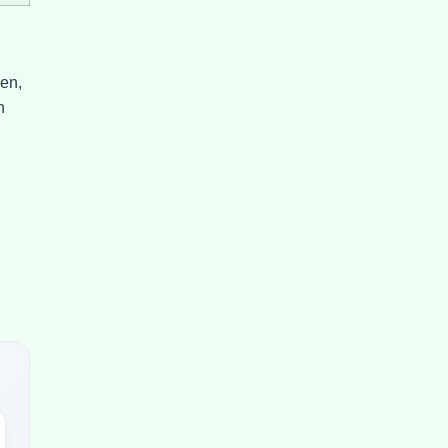
en,
n